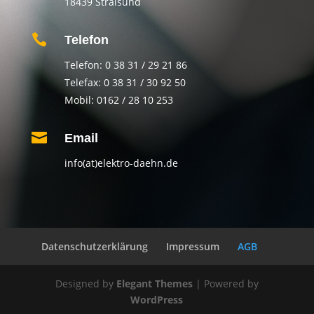
18439 Stralsund

Telefon
Telefon: 0 38 31 / 29 21 86
Telefax: 0 38 31 / 30 92 50
Mobil: 0162 / 28 10 253

Email
info(at)elektro-daehn.de
Datenschutzerklärung
Impressum
AGB
Designed by
Elegant Themes
| Powered by
WordPress