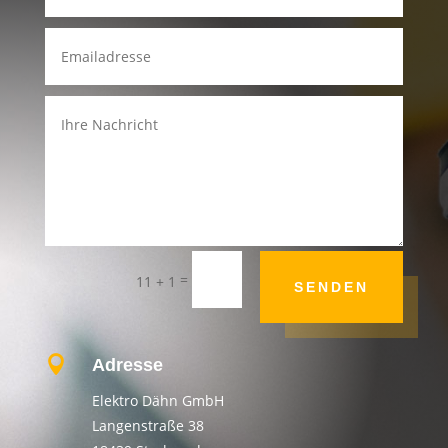
=
11 + 1
SENDEN

Adresse
Elektro Dähn GmbH
Langenstraße 38