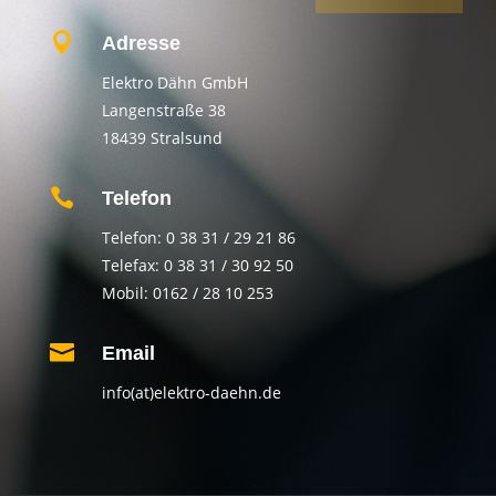

Adresse
Elektro Dähn GmbH
Langenstraße 38
18439 Stralsund

Telefon
Telefon: 0 38 31 / 29 21 86
Telefax: 0 38 31 / 30 92 50
Mobil: 0162 / 28 10 253

Email
info(at)elektro-daehn.de