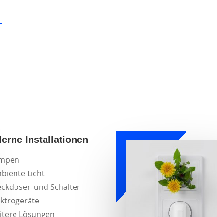
erne Installationen
mpen
biente Licht
eckdosen und Schalter
ektrogeräte
itere Lösungen