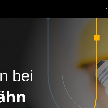
S
n bei
Dähn