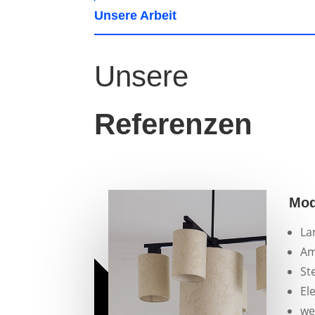
Unsere Arbeit
Unsere
Referenzen
Mod
La
Am
St
El
we